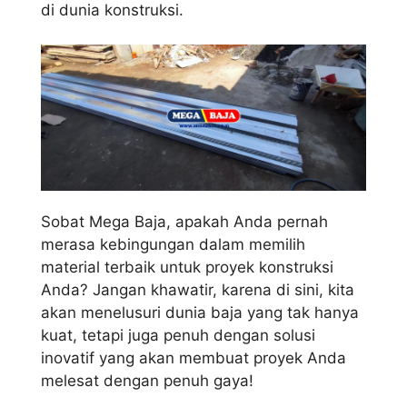
di dunia konstruksi.
Sobat Mega Baja, apakah Anda pernah
merasa kebingungan dalam memilih
material terbaik untuk proyek konstruksi
Anda? Jangan khawatir, karena di sini, kita
akan menelusuri dunia baja yang tak hanya
kuat, tetapi juga penuh dengan solusi
inovatif yang akan membuat proyek Anda
melesat dengan penuh gaya!