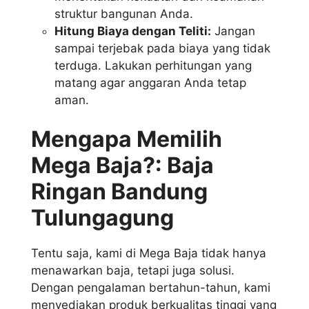
struktur bangunan Anda.
Hitung Biaya dengan Teliti:
Jangan
sampai terjebak pada biaya yang tidak
terduga. Lakukan perhitungan yang
matang agar anggaran Anda tetap
aman.
Mengapa Memilih
Mega Baja?: Baja
Ringan Bandung
Tulungagung
Tentu saja, kami di Mega Baja tidak hanya
menawarkan baja, tetapi juga solusi.
Dengan pengalaman bertahun-tahun, kami
menyediakan produk berkualitas tinggi yang