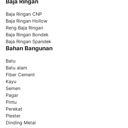
Baja Ringan
Baja Ringan CNP
Baja Ringan Hollow
Reng Baja Ringan
Baja Ringan Bondek
Baja Ringan Spandek
Bahan Bangunan
Batu
Batu alam
Fiber Cement
Kayu
Semen
Pagar
Pintu
Perekat
Plester
Dinding Metal