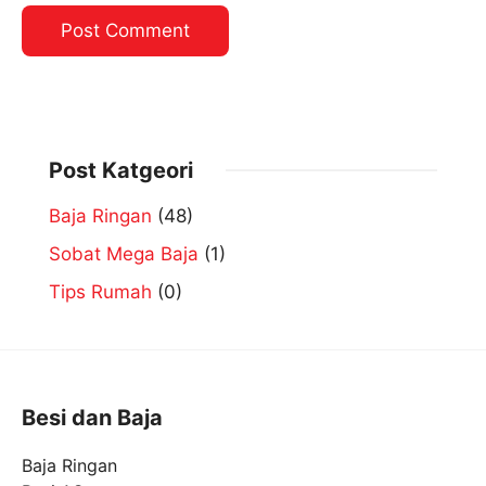
Post Katgeori
Baja Ringan
(48)
Sobat Mega Baja
(1)
Tips Rumah
(0)
Besi dan Baja
Baja Ringan