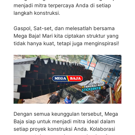
menjadi mitra terpercaya Anda di setiap
langkah konstruksi.
Gaspol, Sat-set, dan melesatlah bersama
Mega Baja! Mari kita ciptakan struktur yang
tidak hanya kuat, tetapi juga menginspirasi!
Dengan semua keunggulan tersebut, Mega
Baja siap untuk menjadi mitra ideal dalam
setiap proyek konstruksi Anda. Kolaborasi