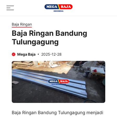
Skip
Menu
to
content
Baja Ringan
Baja Ringan Bandung
Tulungagung
Mega Baja
2025-12-28
Baja Ringan Bandung Tulungagung menjadi