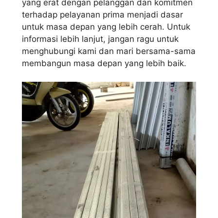
yang erat dengan pelanggan dan komitmen
terhadap pelayanan prima menjadi dasar
untuk masa depan yang lebih cerah. Untuk
informasi lebih lanjut, jangan ragu untuk
menghubungi kami dan mari bersama-sama
membangun masa depan yang lebih baik.